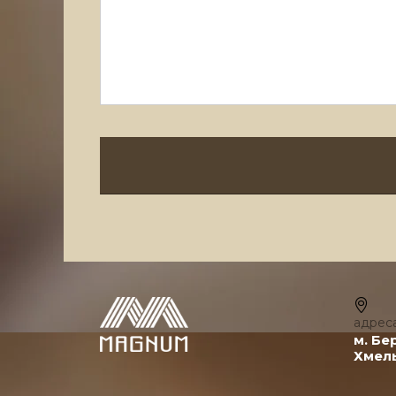
адрес
м. Бе
Хмель