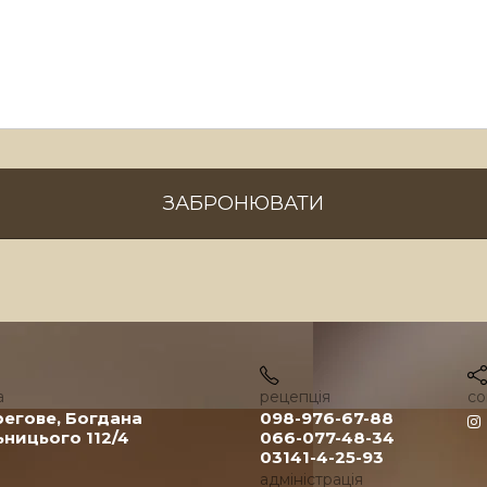
а
рецепція
со
регове, Богдана
098-976-67-88
ницього 112/4
066-077-48-34
03141-4-25-93
адміністрація