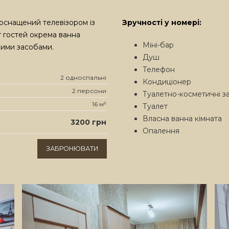
оснащений телевізором із
Зручності у номері:
 гостей окрема ванна
Міні-бар
ними засобами.
Душ
Телефон
2 односпальні
Кондиціонер
2 персони
Туалетно-косметичні з
16 м²
Туалет
Власна ванна кімната
3200 грн
Опалення
ЗАБРОНЮВАТИ