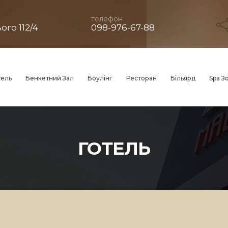
телефон
го 112/4
098-976-67-88
тель
Бенкетний Зал
Боулінг
Ресторан
Більярд
Spa З
ГОТЕЛЬ