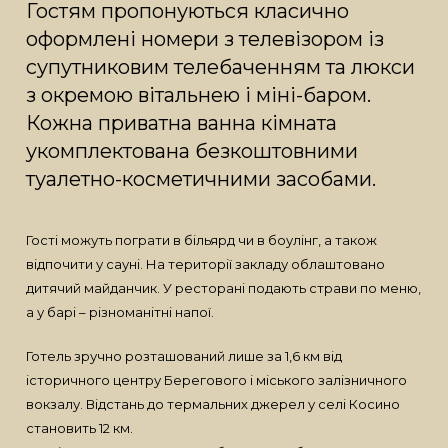
Гостям пропонуються класично
оформлені номери з телевізором із
супутниковим телебаченням та люкси
з окремою вітальнею і міні-баром.
Кожна приватна ванна кімната
укомплектована безкоштовними
туалетно-косметичними засобами.
Гості можуть пограти в більярд чи в боулінг, а також
відпочити у сауні. На території закладу облаштовано
дитячий майданчик. У ресторані подають страви по меню,
а у барі – різноманітні напої.
Готель зручно розташований лише за 1,6 км від
історичного центру Берегового і міського залізничного
вокзалу. Відстань до термальних джерел у селі Косино
становить 12 км.