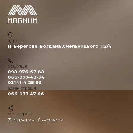
адреса
м. Берегове, Богдана Хмельницього 112/4
рецепція
098-976-67-88
066-077-48-34
03141-4-25-93
адміністрація
066-077-47-66
соц. мережі
INSTAGRAM
FACEBOOK